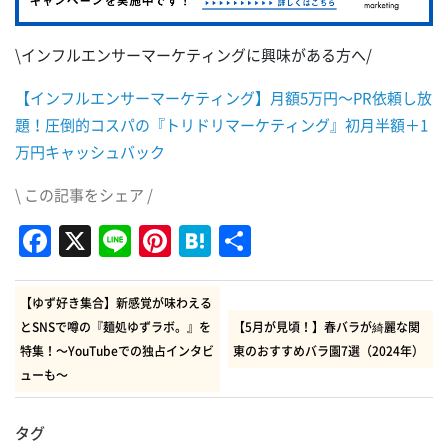
\インフルエンサーマーケティングに興味がある方へ/
【インフルエンサーマーケティング】月額5万円～PR依頼し放
題！圧倒的コスパの『トリドリマーケティング』初月半額＋1
万円キャッシュバック
\ この記事をシェア /
Facebook
X
Line
Pinterest
Hatena
共
有
【ゆず好き集合】新感覚が味わえる
とSNSで噂の『麺処ゆずラボ。』を
【5月が見頃！】春バラが綺麗な関
特集！～YouTubeでの独占インタビ
東のおすすめバラ園7選（2024年）
ューも～
タグ