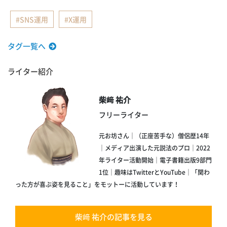
SNS運用
X運用
タグ一覧へ
ライター紹介
柴﨑 祐介
フリーライター
元お坊さん｜（正座苦手な）僧侶歴14年
｜メディア出演した元説法のプロ｜2022
年ライター活動開始｜電子書籍出版9部門
1位｜趣味はTwitterとYouTube｜「関わ
った方が喜ぶ姿を見ること」をモットーに活動しています！
柴﨑 祐介の記事を見る