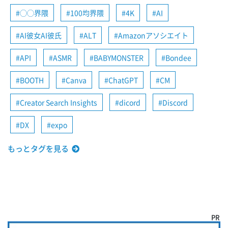
◯◯界隈
100均界隈
4K
AI
AI彼女AI彼氏
ALT
Amazonアソシエイト
API
ASMR
BABYMONSTER
Bondee
BOOTH
Canva
ChatGPT
CM
Creator Search Insights
dicord
Discord
DX
expo
もっとタグを見る
PR