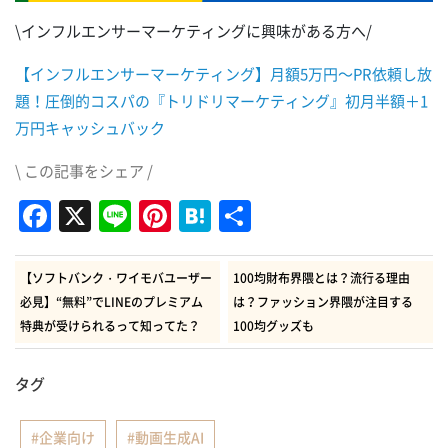
\インフルエンサーマーケティングに興味がある方へ/
【インフルエンサーマーケティング】月額5万円～PR依頼し放
題！圧倒的コスパの『トリドリマーケティング』初月半額＋1
万円キャッシュバック
\ この記事をシェア /
Facebook
X
Line
Pinterest
Hatena
共
有
【ソフトバンク・ワイモバユーザー
100均財布界隈とは？流行る理由
必見】“無料”でLINEのプレミアム
は？ファッション界隈が注目する
特典が受けられるって知ってた？
100均グッズも
タグ
企業向け
動画生成AI