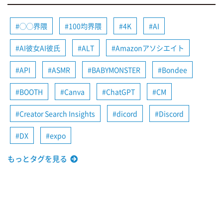
◯◯界隈
100均界隈
4K
AI
AI彼女AI彼氏
ALT
Amazonアソシエイト
API
ASMR
BABYMONSTER
Bondee
BOOTH
Canva
ChatGPT
CM
Creator Search Insights
dicord
Discord
DX
expo
もっとタグを見る