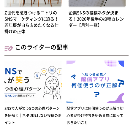
Z世代を惹きつけるニトリの
企業SNSの投稿ネタが決ま
SNSマーケティングに迫る！
る！2026年後半の投稿カレン
若年層が自ら広めたくなる仕
ダー【月別一覧】
掛けの正体
このライターの記事
SNSで人が笑う5つの心理パターン
配信アプリは何個使うのが正解？初
を紐解く｜ネタ切れしない投稿のポ
心者が掛け持ちを始める前に知って
イント
おきたいこと