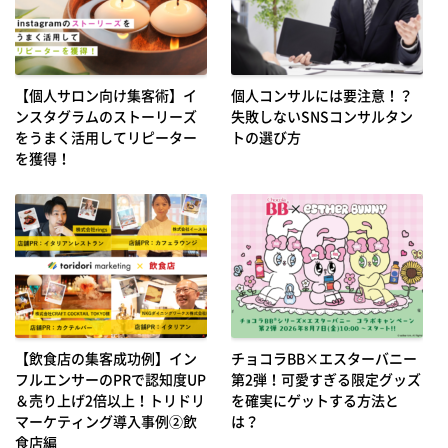
【個人サロン向け集客術】イ
個人コンサルには要注意！？
ンスタグラムのストーリーズ
失敗しないSNSコンサルタン
をうまく活用してリピーター
トの選び方
を獲得！
【飲食店の集客成功例】イン
チョコラBB×エスターバニー
フルエンサーのPRで認知度UP
第2弾！可愛すぎる限定グッズ
＆売り上げ2倍以上！トリドリ
を確実にゲットする方法と
マーケティング導入事例②飲
は？
食店編