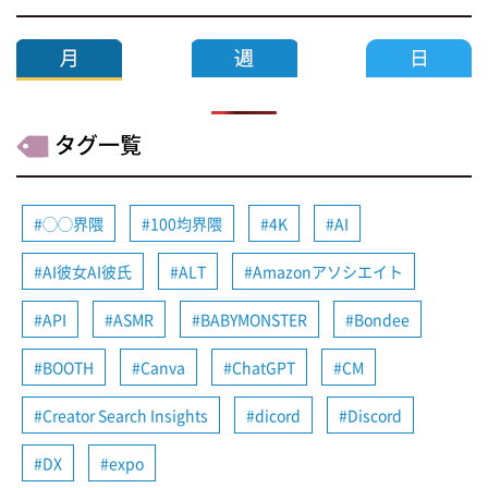
タグ一覧
◯◯界隈
100均界隈
4K
AI
AI彼女AI彼氏
ALT
Amazonアソシエイト
API
ASMR
BABYMONSTER
Bondee
BOOTH
Canva
ChatGPT
CM
Creator Search Insights
dicord
Discord
DX
expo