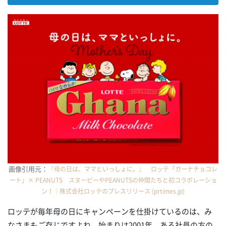
画像引用元：
『母の日は、ママといっしょに。』 ロッテ「ガーナチョコレ
ート」× PEANUTS スヌーピーやPEANUTSの仲間たちと初コラボレーショ
ン！｜株式会社ロッテのプレスリリース (prtimes.jp)
ロッテが毎年母の日にキャンペーンを仕掛けているのは、み
なさまもご存じですよね。始まりは2001年。ある社員の方の