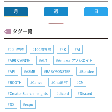
タグ一覧
◯◯界隈
100均界隈
4K
AI
AI彼女AI彼氏
ALT
Amazonアソシエイト
API
ASMR
BABYMONSTER
Bondee
BOOTH
Canva
ChatGPT
CM
Creator Search Insights
dicord
Discord
DX
expo