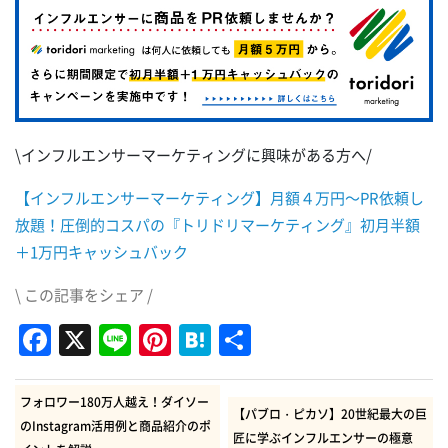
\インフルエンサーマーケティングに興味がある方へ/
【インフルエンサーマーケティング】月額４万円～PR依頼し
放題！圧倒的コスパの『トリドリマーケティング』初月半額
＋1万円キャッシュバック
\ この記事をシェア /
Facebook
X
Line
Pinterest
Hatena
共
有
フォロワー180万人越え！ダイソー
【パブロ・ピカソ】20世紀最大の巨
のInstagram活用例と商品紹介のポ
匠に学ぶインフルエンサーの極意