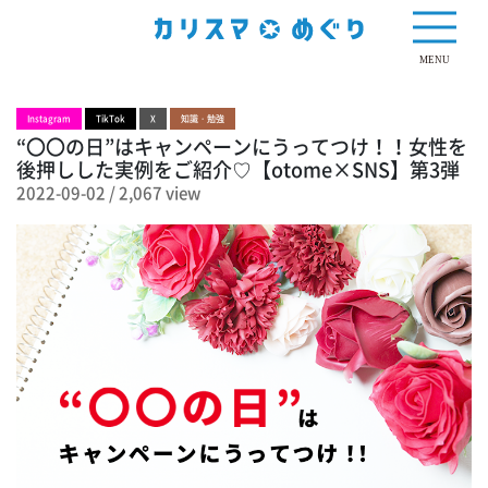
2,067 view
MENU
Instagram
TikTok
X
知識・勉強
“〇〇の日”はキャンペーンにうってつけ！！女性を
後押しした実例をご紹介♡【otome×SNS】第3弾
2022-09-02
/
2,067 view